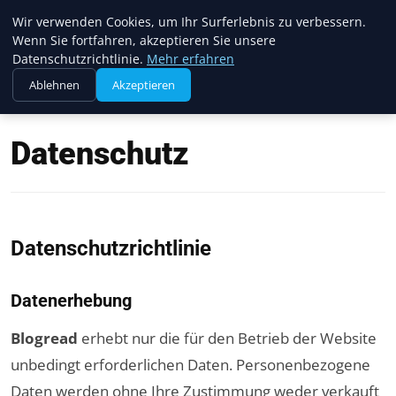
Blogread
Wir verwenden Cookies, um Ihr Surferlebnis zu verbessern.
Wenn Sie fortfahren, akzeptieren Sie unsere
Datenschutzrichtlinie.
Mehr erfahren
Ablehnen
Akzeptieren
Startseite
Datenschutz
Datenschutz
Datenschutzrichtlinie
Datenerhebung
Blogread
erhebt nur die für den Betrieb der Website
unbedingt erforderlichen Daten. Personenbezogene
Daten werden ohne Ihre Zustimmung weder verkauft