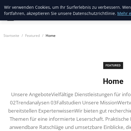
Blogread
Wir verwenden Cookies, um Ihr Surferlebnis zu verbessern. Wen
fortfahren, akzeptieren Sie unsere Datenschutzrichtlinie.
Mehr e
Startseite
Featured
Home
FEATURED
Home
Unsere AngeboteVielfältige Dienstleistungen für i
02Trendanalysen 03Fallstudien Unsere MissionWertv
bereitstellen ExpertenwissenWir bieten gut recherchier
Themen für eine informierte Leserschaft. Praktische 
anwendbare Ratschläge und umsetzbare Einblicke, di