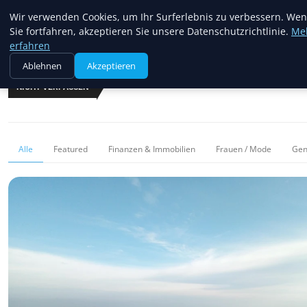
Blogread
Wir verwenden Cookies, um Ihr Surferlebnis zu verbessern. We
Sie fortfahren, akzeptieren Sie unsere Datenschutzrichtlinie.
Me
erfahren
Ablehnen
Akzeptieren
NICHT VERPASSEN
Alle
Featured
Finanzen & Immobilien
Frauen / Mode
Gen