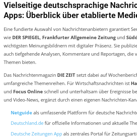
Vielseitige deutschsprachige Nachri
Apps: Überblick über etablierte Me
Eine fundierte Auswahl von Nachrichtenanbietern garantiert Ser
wie
DER SPIEGEL
,
Frankfurter Allgemeine Zeitung
und
Südd
wichtigsten Meinungsbildnern mit digitaler Präsenz. Sie publizi
auch tiefgehende Analysen, Kommentare und Reportagen, die viel
Themen bieten.
Das Nachrichtenmagazin
DIE ZEIT
setzt dabei auf Wochenberic
umfangreiche Themenreihen. Für Wirtschaftsnachrichten ist
Ha
und
Focus Online
schnell und unterhaltsam über Ereignisse be
und Video-News, ergänzt durch einen eigenen Nachrichten-Kana
Netguide
als umfassende Plattform für deutsche Nachricht
Deutschland.de
für offizielle Informationen und aktuelle T
Deutsche Zeitungen App
als zentrales Portal für Zeitungsarti