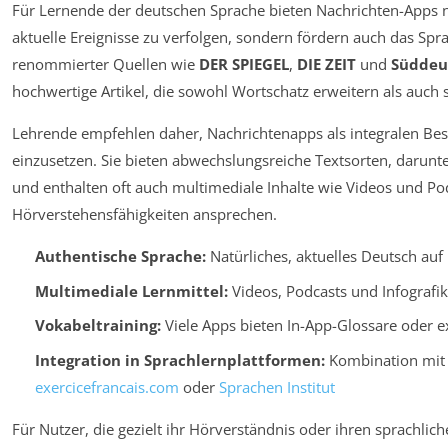
Für Lernende der deutschen Sprache bieten Nachrichten-Apps n
aktuelle Ereignisse zu verfolgen, sondern fördern auch das Sp
renommierter Quellen wie
DER SPIEGEL
,
DIE ZEIT
und
Süddeu
hochwertige Artikel, die sowohl Wortschatz erweitern als auch st
Lehrende empfehlen daher, Nachrichtenapps als integralen Bes
einzusetzen. Sie bieten abwechslungsreiche Textsorten, darun
und enthalten oft auch multimediale Inhalte wie Videos und Pod
Hörverstehensfähigkeiten ansprechen.
Authentische Sprache:
Natürliches, aktuelles Deutsch au
Multimediale Lernmittel:
Videos, Podcasts und Infografi
Vokabeltraining:
Viele Apps bieten In-App-Glossare oder e
Integration in Sprachlernplattformen:
Kombination mit 
exercicefrancais.com
oder
Sprachen Institut
Für Nutzer, die gezielt ihr Hörverständnis oder ihren sprachli