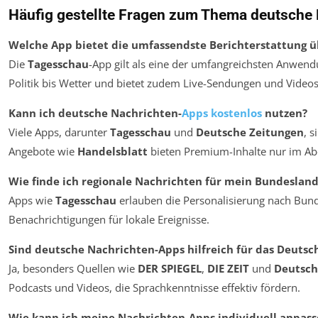
Häufig gestellte Fragen zum Thema deutsche
Welche App bietet die umfassendste Berichterstattung ü
Die
Tagesschau
-App gilt als eine der umfangreichsten Anwen
Politik bis Wetter und bietet zudem Live-Sendungen und Videos
Kann ich deutsche Nachrichten-
Apps kostenlos
nutzen?
Viele Apps, darunter
Tagesschau
und
Deutsche Zeitungen
, s
Angebote wie
Handelsblatt
bieten Premium-Inhalte nur im A
Wie finde ich regionale Nachrichten für mein Bundeslan
Apps wie
Tagesschau
erlauben die Personalisierung nach Bun
Benachrichtigungen für lokale Ereignisse.
Sind deutsche Nachrichten-Apps hilfreich für das Deutsc
Ja, besonders Quellen wie
DER SPIEGEL
,
DIE ZEIT
und
Deutsch
Podcasts und Videos, die Sprachkenntnisse effektiv fördern.
Wie kann ich meine Nachrichten-Apps individuell anpass