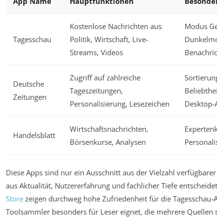
App Name
Hauptfunktionen
Besonde
Kostenlose Nachrichten aus
Modus Ge
Tagesschau
Politik, Wirtschaft, Live-
Dunkelmo
Streams, Videos
Benachri
Zugriff auf zahlreiche
Sortierun
Deutsche
Tageszeitungen,
Beliebthe
Zeitungen
Personalisierung, Lesezeichen
Desktop-
Wirtschaftsnachrichten,
Experten
Handelsblatt
Börsenkurse, Analysen
Personali
Diese Apps sind nur ein Ausschnitt aus der Vielzahl verfügba
aus Aktualität, Nutzererfahrung und fachlicher Tiefe entschei
Store
zeigen durchweg hohe Zufriedenheit für die Tagesschau-A
Toolsammler besonders für Leser eignet, die mehrere Quellen 