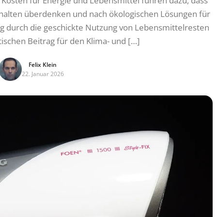
Kosten für Energie und Lebensmittel führen dazu, dass
lten überdenken und nach ökologischen Lösungen für
g durch die geschickte Nutzung von Lebensmittelresten
ischen Beitrag für den Klima- und […]
Felix Klein
22. Januar 2026