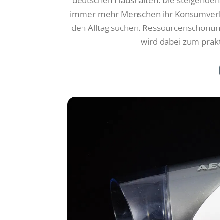
deutschen Haushalten. Die steigenden 
immer mehr Menschen ihr Konsumverha
den Alltag suchen. Ressourcenschonun
wird dabei zum prakt