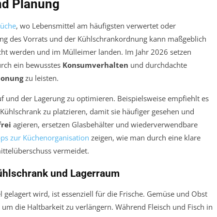
nd Planung
üche
, wo Lebensmittel am häufigsten verwertet oder
ung des Vorrats und der Kühlschrankordnung kann maßgeblich
cht werden und im Mülleimer landen. Im Jahr 2026 setzen
urch ein bewusstes
Konsumverhalten
und durchdachte
honung
zu leisten.
auf und der Lagerung zu optimieren. Beispielsweise empfiehlt es
Kühlschrank zu platzieren, damit sie häufiger gesehen und
frei
agieren, ersetzen Glasbehälter und wiederverwendbare
pps zur Küchenorganisation
zeigen, wie man durch eine klare
ittelüberschuss vermeidet.
ühlschrank und Lagerraum
 gelagert wird, ist essenziell für die Frische. Gemüse und Obst
, um die Haltbarkeit zu verlängern. Während Fleisch und Fisch in